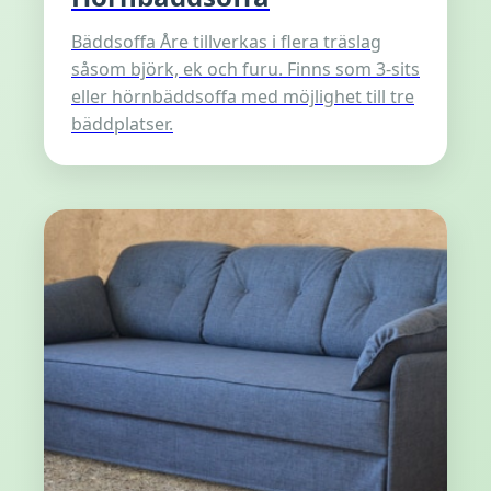
Bäddsoffa Åre tillverkas i flera träslag
såsom björk, ek och furu. Finns som 3-sits
eller hörnbäddsoffa med möjlighet till tre
bäddplatser.