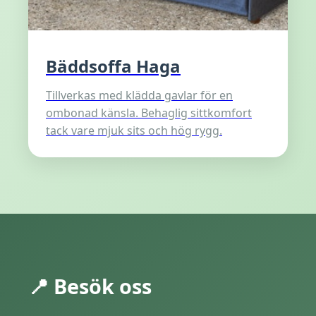
Bäddsoffa Haga
Tillverkas med klädda gavlar för en
ombonad känsla. Behaglig sittkomfort
tack vare mjuk sits och hög rygg.
📍 Besök oss